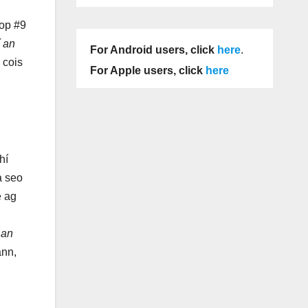
top #9
an
For Android users, click
here
.
 cois
For Apple users, click
here
hí
a seo
é ag
an
ann,