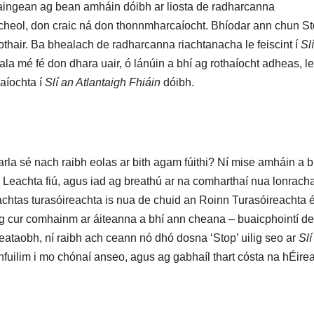
aingean ag bean amháin dóibh ar liosta de radharcanna
 cheol, don craic ná don thonnmharcaíocht. Bhíodar ann chun S
hothair. Ba bhealach de radharcanna riachtanacha le feiscint í
Sl
í
la mé fé don dhara uair, ó lánúin a bhí ag rothaíocht adheas, le
haíochta í
Sl
í
an Atlantaigh Fhi
á
in
dóibh.
rla sé nach raibh eolas ar bith agam fúithi? Ní mise amháin a b
 Leachta fiú, agus iad ag breathú ar na comharthaí nua lonrach
achtas turasóireachta is nua de chuid an Roinn Turasóireachta 
 ag cur comhainm ar áiteanna a bhí ann cheana – buaicphointí de
leataobh, ní raibh ach ceann nó dhó dosna ‘Stop’ uilig seo ar
Sl
í
fuilim i mo chónaí anseo, agus ag gabhaíl thart cósta na hÉire