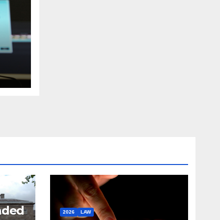
nded
2026
LAW