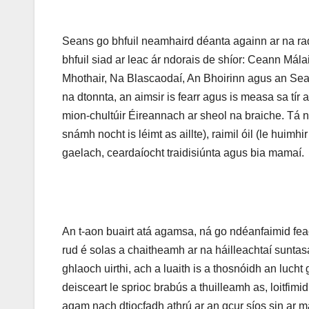
Seans go bhfuil neamhaird déanta againn ar na ra
bhfuil siad ar leac ár ndorais de shíor: Ceann Mál
Mhothair, Na Blascaodaí, An Bhoirinn agus an Sean
na dtonnta, an aimsir is fearr agus is measa sa tír 
mion-chultúir Éireannach ar sheol na braiche. Tá na
snámh nocht is léimt as aillte), raimil óil (le huimh
gaelach, ceardaíocht traidisiúnta agus bia mamaí.
An t-aon buairt atá agamsa, ná go ndéanfaimid fe
rud é solas a chaitheamh ar na háilleachtaí suntas
ghlaoch uirthi, ach a luaith is a thosnóidh an lucht 
deisceart le sprioc brabús a thuilleamh as, loitfimid 
agam nach dtiocfadh athrú ar an gcur síos sin ar m