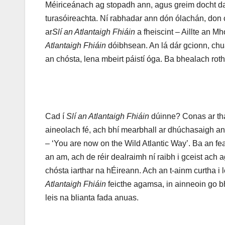
Méiriceánach ag stopadh ann, agus greim docht d
turasóireachta. Ní rabhadar ann dón ólachán, don
ar
Sl
í
an Atlantaigh Fhi
á
in
a fheiscint – Aillte an M
Atlantaigh Fhi
á
in
dóibhsean. An lá dár gcionn, chua
an chósta, lena mbeirt páistí óga. Ba bhealach rot
Cad í
Sl
í
an Atlantaigh Fhi
á
in
dúinne? Conas ar tha
aineolach fé, ach bhí mearbhall ar dhúchasaigh an
– ‘You are now on the Wild Atlantic Way’. Ba an fe
an am, ach de réir dealraimh ní raibh i gceist ach
chósta iarthar na hÉireann. Ach an t-ainm curtha i 
Atlantaigh Fhi
á
in
feicthe agamsa, in ainneoin go bh
leis na blianta fada anuas.