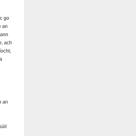
sc go
e an
rann
e, ach
íocht,
sa
h an
súil