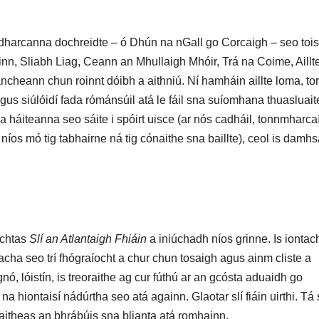
dharcanna dochreidte – ó Dhún na nGall go Corcaigh – seo toi
ainn, Sliabh Liag, Ceann an Mhullaigh Mhóir, Trá na Coime, Aillt
cheann chun roinnt dóibh a aithniú. Ní hamháin aillte loma, to
agus siúlóidí fada rómánsúil atá le fáil sna suíomhana thuasluait
 háiteanna seo sáite i spóirt uisce (ar nós cadháil, tonnmharca
ir níos mó tig tabhairne ná tig cónaithe sna baillte), ceol is damh
achtas
Sl
í
an Atlantaigh Fhi
á
in
a iniúchadh níos grinne. Is iontac
acha seo trí fhógraíocht a chur chun tosaigh agus ainm cliste a
gnó, lóistín, is treoraithe ag cur fúthú ar an gcósta aduaidh go
na hiontaisí nádúrtha seo atá againn. Glaotar slí fiáin uirthi. Tá 
aitheas an bhrábúis sna blianta atá romhainn.