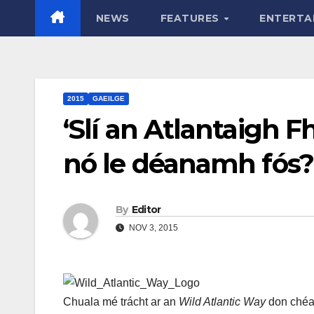
NEWS
FEATURES
ENTERTA
2015
GAEILGE
‘Slí an Atlantaigh Fhi
nó le déanamh fós?
By
Editor
NOV 3, 2015
Chuala mé trácht ar an
Wild Atlantic Way
don chéad