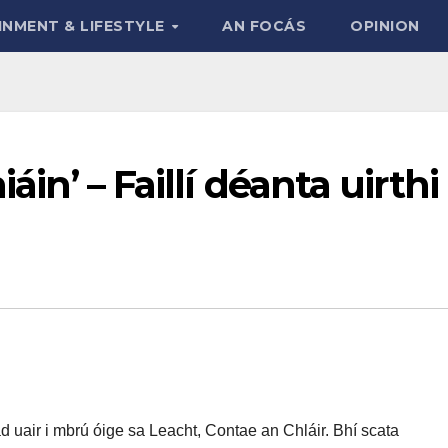
INMENT & LIFESTYLE
AN FOCÁS
OPINION
áin’ – Faillí déanta uirthi
 uair i mbrú óige sa Leacht, Contae an Chláir. Bhí scata