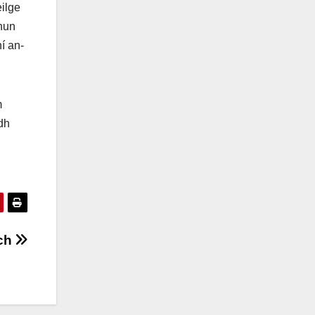
eilge
chun
í an-
m
dh
ch