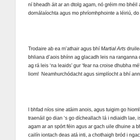
ní bheadh áit ar an dtolg agam, nó gréim mo bhéil ar
dornálaíochta agus mo phríomhphointe a léiriú, do
Trodaire ab ea m’athair agus bhí
Martial Arts
druile
bhliana d’aois bhínn ag glacadh leis na ranganna c
ag rá leis ‘na leaids’ gur ‘fear na croise dhubha m
liom! Neamhurchódacht agus simplíocht a bhí ann
I bhfad níos sine atáim anois, agus tuigim go hiom
traenáil go dian ‘s go dícheallach lá i ndiaidh lae,
agam ar an spórt féin agus ar gach uile dhuine a bh
cailín iontach deas atá inti, a chothaigh bród i ng