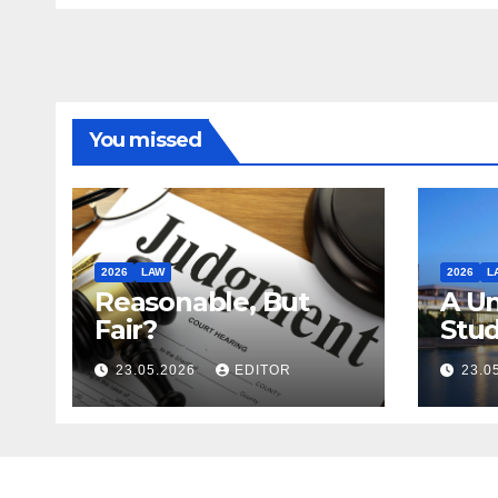
You missed
2026
LAW
2026
L
Reasonable, But
A Un
Fair?
Stud
Stud
23.05.2026
EDITOR
23.0
in L