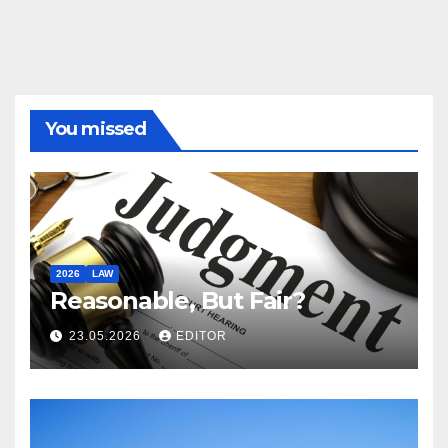
You missed
2026
LAW
Reasonable, But Fair?
23.05.2026
EDITOR