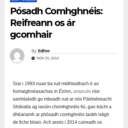
Pósadh Comhghnéis:
Reifreann os ár
gcomhair
By
Editor
NOV 25, 2014
Siar i 1993 nuair ba rud mídhleathach é an
homaighnéasachas in Éirinn,
ampoule
níor
samhlaíodh go mbeadh rud ar nós Páirtnéireacht
Shibialta ag lanúin chomhghnéis fiú, gan trácht a
dhéanamh ar phósadh comhghnéis taobh istigh
de fiche bliain. Ach anois i 2014 cuireadh os