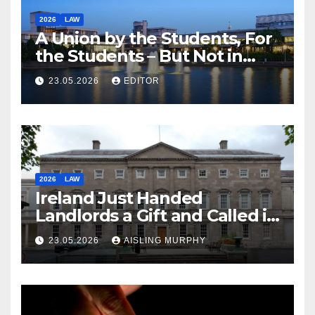
2026
LAW
A Union by the Students, For
the Students – But Not in
Law
23.05.2026
EDITOR
2026
LAW
Ireland Just Handed
Landlords a Gift and Called it
Reform
23.05.2026
AISLING MURPHY