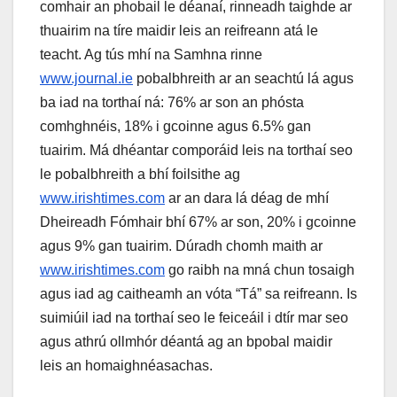
comhair an phobail le déanaí, rinneadh taighde ar
thuairim na tíre maidir leis an reifreann atá le
teacht. Ag tús mhí na Samhna rinne
www.journal.ie
pobalbhreith ar an seachtú lá agus
ba iad na torthaí ná: 76% ar son an phósta
comhghnéis, 18% i gcoinne agus 6.5% gan
tuairim. Má dhéantar comporáid leis na torthaí seo
le pobalbhreith a bhí foilsithe ag
www.irishtimes.com
ar an dara lá déag de mhí
Dheireadh Fómhair bhí 67% ar son, 20% i gcoinne
agus 9% gan tuairim. Dúradh chomh maith ar
www.irishtimes.com
go raibh na mná chun tosaigh
agus iad ag caitheamh an vóta “Tá” sa reifreann. Is
suimiúil iad na torthaí seo le feiceáil i dtír mar seo
agus athrú ollmhór déantá ag an bpobal maidir
leis an homaighnéasachas.