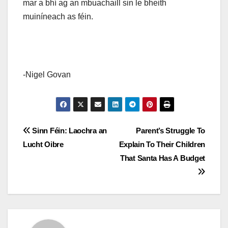
mar a bhí ag an mbuachaill sin le bheith
muiníneach as féin.
-Nigel Govan
Post
Sinn Féin: Laochra an
Parent’s Struggle To
Lucht Oibre
Explain To Their Children
navigation
That Santa Has A Budget