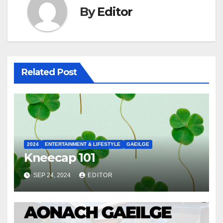
By
Editor
Related Post
2024
ENTERTAINMENT & LIFESTYLE
GAEILGE
Kneecap 101
SEP 24, 2024
EDITOR