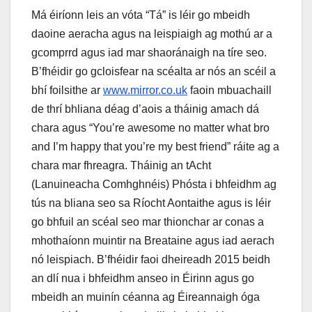
Má éiríonn leis an vóta “Tá” is léir go mbeidh
daoine aeracha agus na leispiaigh ag mothú ar a
gcomprrd agus iad mar shaoránaigh na tíre seo.
B’fhéidir go gcloisfear na scéalta ar nós an scéil a
bhí foilsithe ar
www.mirror.co.uk
faoin mbuachaill
de thrí bhliana déag d’aois a tháinig amach dá
chara agus “You’re awesome no matter what bro
and I’m happy that you’re my best friend” ráite ag a
chara mar fhreagra. Tháinig an tAcht
(Lanuineacha Comhghnéis) Phósta i bhfeidhm ag
tús na bliana seo sa Ríocht Aontaithe agus is léir
go bhfuil an scéal seo mar thionchar ar conas a
mhothaíonn muintir na Breataine agus iad aerach
nó leispiach. B’fhéidir faoi dheireadh 2015 beidh
an dlí nua i bhfeidhm anseo in Éirinn agus go
mbeidh an muinín céanna ag Éireannaigh óga