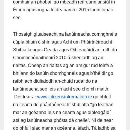
comhair an phobail go mbeadh reifreann ar siúl in
Éirinn agus rogha le déanamh i 2015 faoin topaic
seo.
Thosaigh gluaiseacht na lanúineacha comhghnéis
cúpla bliain ó shin agus Acht um Pháirtnéireacht
Shibialta agus Cearta agus Oibleagáidí ar Leith do
Chomhchónaitheoirí 2010 á sheoladh ag an
rialtas. Cheap an rialtas ag an am gur rud foirfe a
bhí ann do lanúin chomhghnéis agus b’fhéidir go
raibh ach diultaíodh an-chuid rudaí do na
lanúineacha seo leis an acht seo chomh maith.
Deirtear ar
www.citizensinformation.ie
go bhfuil
na cearta do pháirtnéireacht shibialta “go leathan
mar an gcéanna leis na cearta agus oibleagáidí
atá ag lanúineacha phósta dá cheile”. Ní deirtear
go bhfuil siad mar an gcéanna, áfach. Tá fadhb sa