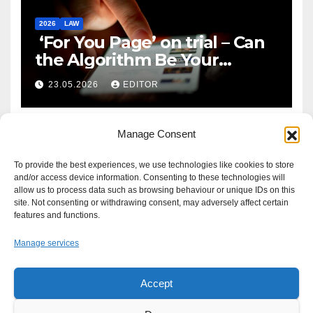
2026
LAW
‘For You Page’ on trial – Can
the Algorithm Be Your
Defence?
23.05.2026
EDITOR
Manage Consent
To provide the best experiences, we use technologies like cookies to store
and/or access device information. Consenting to these technologies will
allow us to process data such as browsing behaviour or unique IDs on this
site. Not consenting or withdrawing consent, may adversely affect certain
features and functions.
Manage services
Accept
Proudly powered by WordPress
|
Theme: Newsup by
Themeansar
.