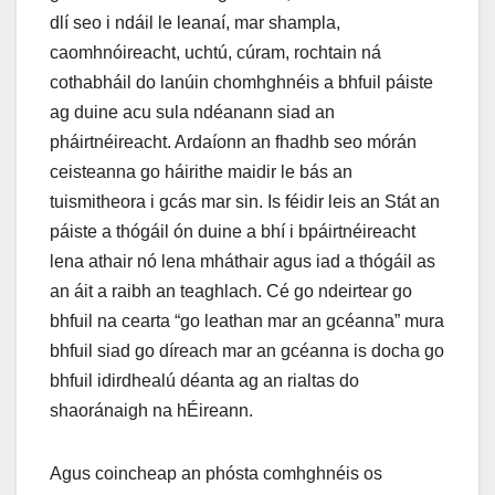
dlí seo i ndáil le leanaí, mar shampla,
caomhnóireacht, uchtú, cúram, rochtain ná
cothabháil do lanúin chomhghnéis a bhfuil páiste
ag duine acu sula ndéanann siad an
pháirtnéireacht. Ardaíonn an fhadhb seo mórán
ceisteanna go háirithe maidir le bás an
tuismitheora i gcás mar sin. Is féidir leis an Stát an
páiste a thógáil ón duine a bhí i bpáirtnéireacht
lena athair nó lena mháthair agus iad a thógáil as
an áit a raibh an teaghlach. Cé go ndeirtear go
bhfuil na cearta “go leathan mar an gcéanna” mura
bhfuil siad go díreach mar an gcéanna is docha go
bhfuil idirdhealú déanta ag an rialtas do
shaoránaigh na hÉireann.
Agus coincheap an phósta comhghnéis os